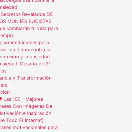
sicólogos usan contra la
nsiedad
 Secretos Revelados DE
OS MONJES BUDISTAS
ue cambiarán tu vida para
iempre
ecomendaciones para
rear un diario contra la
epresión y la ansiedad
nsiedad: Desafío de 21
ías
ncia y Transformación
iera
cion
Las 100+ Mejores
rases Con Imágenes De
otivación e Inspiración
De Todo El Internet]
rases motivacionales para