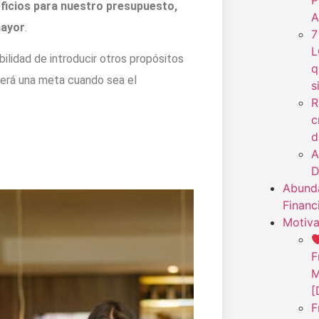
P
ficios para nuestro presupuesto,
A
ayor
.
7
L
bilidad de introducir otros propósitos
q
erá una meta cuando sea el
s
R
c
d
A
D
Abunda
Financ
Motiva
F
M
[
F