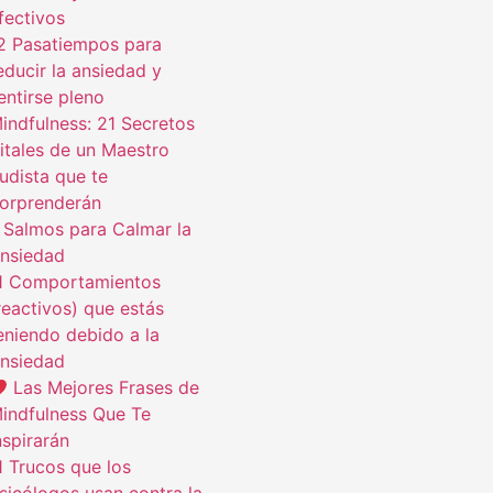
fectivos
2 Pasatiempos para
educir la ansiedad y
entirse pleno
indfulness: 21 Secretos
itales de un Maestro
udista que te
orprenderán
 Salmos para Calmar la
nsiedad
1 Comportamientos
reactivos) que estás
eniendo debido a la
nsiedad
Las Mejores Frases de
indfulness Que Te
nspirarán
1 Trucos que los