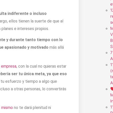
e
1
lta indiferente o incluso
r
argo, ellos tienen la suerte de que al
s
M
n planes e intereses propios.
V
te y durante tanto tiempo con lo
B
S
que apasionado y motivado
más allá
7
A
1
a empresa
, con la cual no quieras estar
(
bería ser tu única meta, ya que eso
t
s tu esfuerzo y tiempo a algo que
A
incluso a otras personas, lo convertirás
M
I
1
ro mismo
no te dará plenitud ni