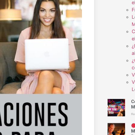
e
F
L
M
C
e
¿
a
¿
c
V
V
L
C
M
Re
M