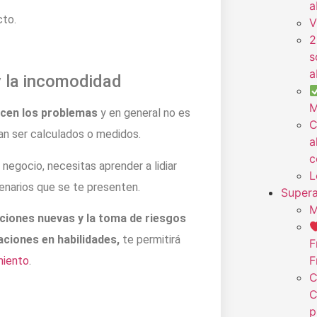
a
cto.
V
2
s
a
y la incomodidad
M
cen los problemas
y en general no es
C
an ser calculados o medidos.
a
c
egocio, necesitas aprender a lidiar
L
enarios que se te presenten.
Supera
M
ciones nuevas y la toma de riesgos
aciones en habilidades,
te permitirá
F
F
miento
.
C
C
p