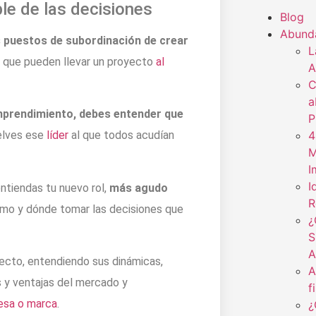
e de las decisiones
Blog
Abund
 puestos de subordinación de crear
L
que pueden llevar un proyecto
al
A
C
a
mprendimiento, debes entender que
P
4
elves ese
líder
al que todos acudían
M
I
I
entiendas tu nuevo rol,
más agudo
R
mo y dónde tomar las decisiones que
¿
S
A
yecto, entendiendo sus dinámicas,
A
s y ventajas del mercado y
f
esa o marca
.
¿