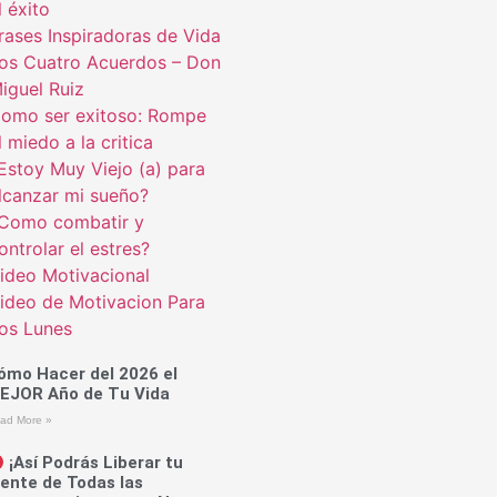
l éxito
rases Inspiradoras de Vida
os Cuatro Acuerdos – Don
iguel Ruiz
omo ser exitoso: Rompe
l miedo a la critica
Estoy Muy Viejo (a) para
lcanzar mi sueño?
Como combatir y
ontrolar el estres?
ideo Motivacional
ideo de Motivacion Para
os Lunes
ómo Hacer del 2026 el
EJOR Año de Tu Vida
ad More »
¡Así Podrás Liberar tu
ente de Todas las