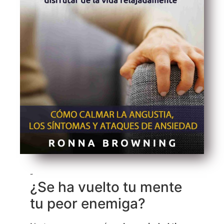
¿Sientes que la ansiedad y los continuos pensamientos negativos están afectando tu vida?
¿Se ha vuelto tu mente
tu peor enemiga?