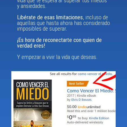
vida que te espera al superar tus miedos
y ansiedades.
Libérate de esas limitaciones
, incluso de
aquellas que hasta ahora has considerado
imposibles de superar.
¡Es hora de reconectarte con quien de
verdad eres!
Y empezar a vivir la vida que deseas.