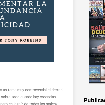
 Es un tema muy controversial el decir si
d, sobre todo cuando hay creencias
Publica
ero es la raíz de todos los males» ,