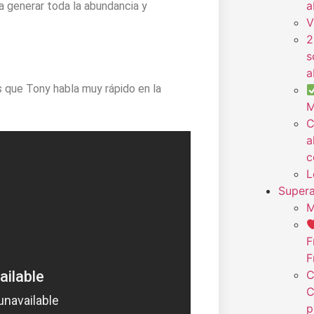
a
a generar toda la abundancia y
V
2
s
a
s que Tony habla muy rápido en la
M
C
a
c
L
Supera
M
F
F
C
C
p