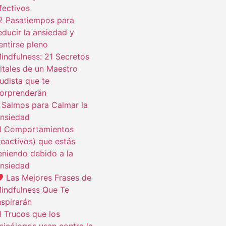
fectivos
2 Pasatiempos para
educir la ansiedad y
entirse pleno
indfulness: 21 Secretos
itales de un Maestro
udista que te
orprenderán
 Salmos para Calmar la
nsiedad
1 Comportamientos
reactivos) que estás
eniendo debido a la
nsiedad
Las Mejores Frases de
indfulness Que Te
nspirarán
1 Trucos que los