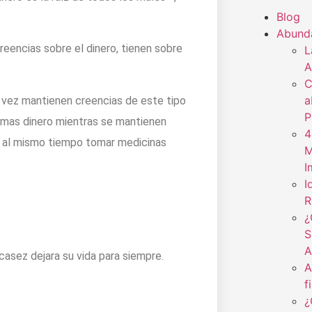
Blog
Abund
eencias sobre el dinero, tienen sobre
L
A
C
a
a vez mantienen creencias de este tipo
P
r mas dinero mientras se mantienen
4
y al mismo tiempo tomar medicinas
M
I
I
R
¿
S
A
asez dejara su vida para siempre.
A
f
¿