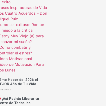
l éxito
rases Inspiradoras de Vida
os Cuatro Acuerdos – Don
iguel Ruiz
omo ser exitoso: Rompe
l miedo a la critica
Estoy Muy Viejo (a) para
lcanzar mi sueño?
Como combatir y
ontrolar el estres?
ideo Motivacional
ideo de Motivacion Para
os Lunes
ómo Hacer del 2026 el
EJOR Año de Tu Vida
ad More »
¡Así Podrás Liberar tu
ente de Todas las