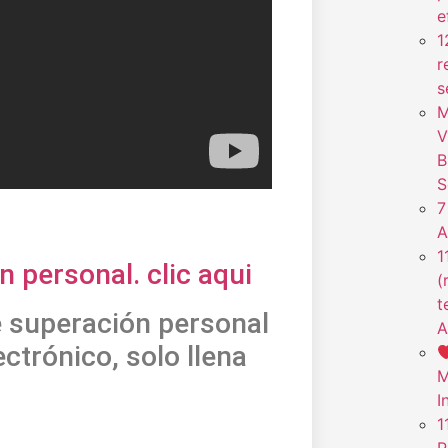
e
1
r
s
M
V
B
S
7
A
1
 personal. clic aqui
(
t
e superación personal
A
ctrónico, solo llena
M
I
1