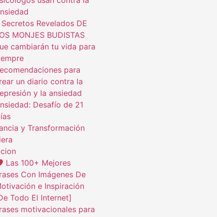
sicólogos usan contra la
nsiedad
 Secretos Revelados DE
OS MONJES BUDISTAS
ue cambiarán tu vida para
iempre
ecomendaciones para
rear un diario contra la
epresión y la ansiedad
nsiedad: Desafío de 21
ías
ncia y Transformación
iera
cion
Las 100+ Mejores
rases Con Imágenes De
otivación e Inspiración
De Todo El Internet]
rases motivacionales para