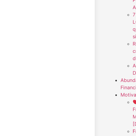
P
A
7
L
q
s
R
c
d
A
D
Abunda
Financ
Motiva
F
M
[
F