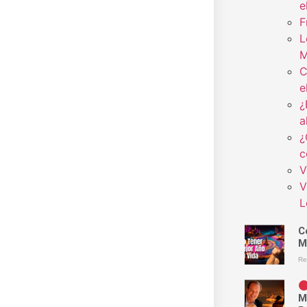
e
F
L
M
C
e
¿
a
¿
c
V
V
L
C
M
Re
M