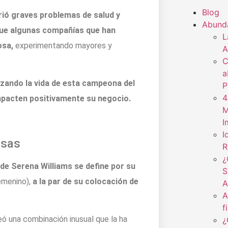
Blog
ió graves problemas de salud y
Abund
l que algunas compañías que han
L
osa,
experimentando mayores y
A
C
a
izando la vida de esta campeona del
P
4
pacten positivamente su negocio.
M
I
I
nsas
R
¿
 de Serena Williams se define por su
S
emenino),
a la par de su colocación de
A
A
f
reó una combinación inusual que la ha
¿