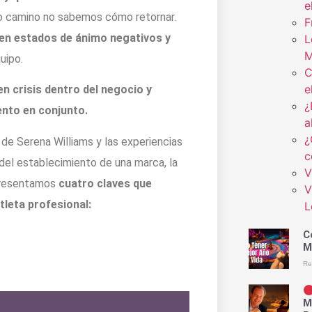
e
o camino no sabemos cómo retornar.
F
en estados de ánimo negativos y
L
M
uipo.
C
e
n crisis dentro del negocio y
¿
ento en conjunto.
a
¿
de Serena Williams y las experiencias
c
del establecimiento de una marca, la
V
 presentamos
cuatro claves que
V
leta profesional:
L
C
M
Re
M