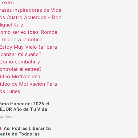
l éxito
rases Inspiradoras de Vida
os Cuatro Acuerdos – Don
iguel Ruiz
omo ser exitoso: Rompe
l miedo a la critica
Estoy Muy Viejo (a) para
lcanzar mi sueño?
Como combatir y
ontrolar el estres?
ideo Motivacional
ideo de Motivacion Para
os Lunes
ómo Hacer del 2026 el
EJOR Año de Tu Vida
ad More »
¡Así Podrás Liberar tu
ente de Todas las