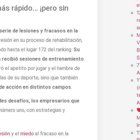
e
ás rápido… ¡pero sin
1
r
s
erie de lesiones y fracasos en la
M
esión en su proceso de rehabilitación,
V
o hasta el lugar 172 del ranking.
Su
B
S
n recibió sesiones de entrenamiento
7
ó el apetito por jugar y el hambre de
A
eglas de su deporte, sino que también
1
 de acción en distintos campos
.
(
t
es desafíos, los empresarios que
A
número uno, con estrategias y
M
I
1
esión
y el
miedo
al fracaso en la