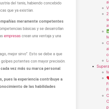
a
dustria del tenis, habiendo concebido
V
cas que ya existían.
2
s
s compañías meramente competentes
a
competencias básicas y se desarrollan
las
empresas
crean una ventaja y una
M
C
a
go, mejor sirvo”. Esto se debe a que
c
L
r golpes potentes con mayor precisión.
Supera
ne cada vez más su marca personal
.
M
, pues la experiencia contribuye a
F
conocimiento de las habilidades
F
C
C
p