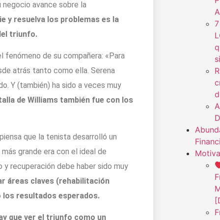
P
u negocio avance sobre la
A
e y resuelva los problemas es la
7
el triunfo.
L
q
a el fenómeno de su compañera: «Para
s
R
esde atrás tanto como ella. Serena
c
o. Y (también) ha sido a veces muy
d
talla de Williams también fue con los
A
D
Abunda
piensa que la tenista desarrolló un
Financ
más grande era con el ideal de
Motiva
o y recuperación debe haber sido muy
F
r áreas claves (rehabilitación
M
io los resultados esperados.
[
F
y que ver el triunfo como un