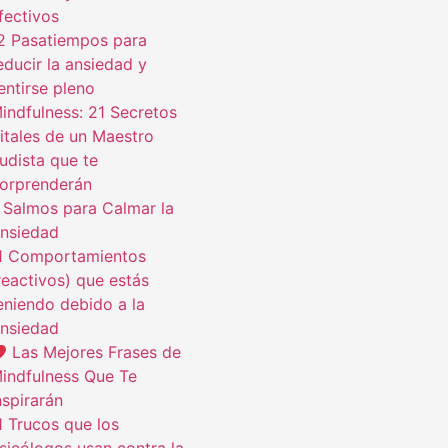
fectivos
2 Pasatiempos para
educir la ansiedad y
entirse pleno
indfulness: 21 Secretos
itales de un Maestro
udista que te
orprenderán
 Salmos para Calmar la
nsiedad
1 Comportamientos
reactivos) que estás
eniendo debido a la
nsiedad
Las Mejores Frases de
indfulness Que Te
nspirarán
1 Trucos que los