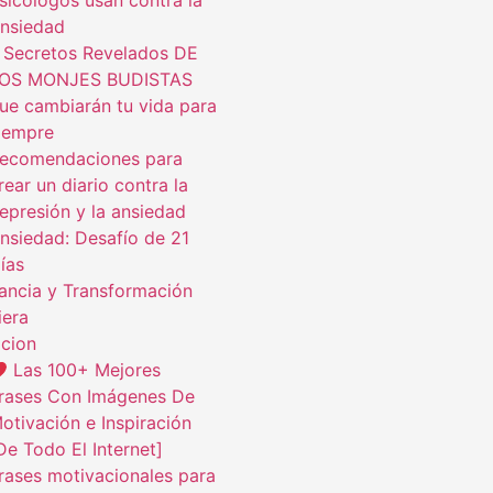
sicólogos usan contra la
nsiedad
 Secretos Revelados DE
OS MONJES BUDISTAS
ue cambiarán tu vida para
iempre
ecomendaciones para
rear un diario contra la
epresión y la ansiedad
nsiedad: Desafío de 21
ías
ncia y Transformación
iera
cion
Las 100+ Mejores
rases Con Imágenes De
otivación e Inspiración
De Todo El Internet]
rases motivacionales para