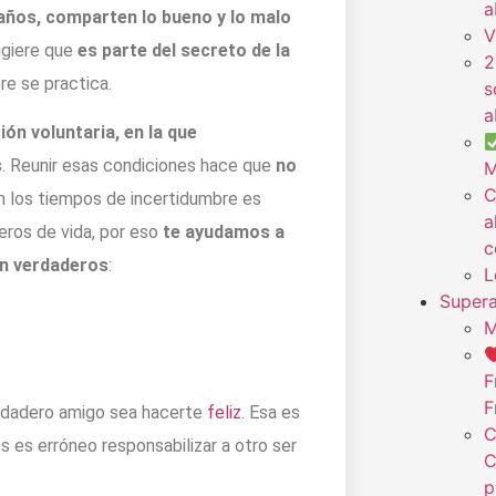
a
años, comparten lo bueno y lo malo
V
ugiere que
es parte del secreto de la
2
e se practica.
s
a
ón voluntaria, en la que
s
. Reunir esas condiciones hace que
no
M
C
n los tiempos de incertidumbre es
a
ros de vida, por eso
te ayudamos a
c
on verdaderos
:
L
Supera
M
F
F
erdadero amigo sea hacerte
feliz
. Esa es
C
s es erróneo responsabilizar a otro ser
C
p