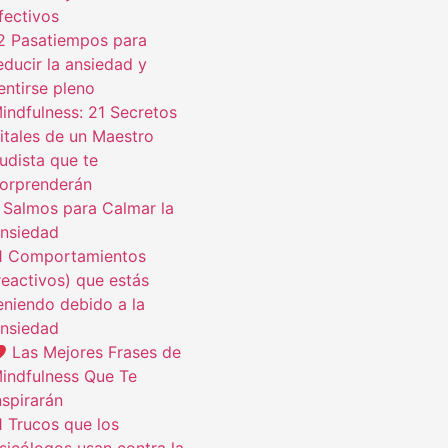
fectivos
2 Pasatiempos para
educir la ansiedad y
entirse pleno
indfulness: 21 Secretos
itales de un Maestro
udista que te
orprenderán
 Salmos para Calmar la
nsiedad
1 Comportamientos
reactivos) que estás
eniendo debido a la
nsiedad
Las Mejores Frases de
indfulness Que Te
nspirarán
1 Trucos que los