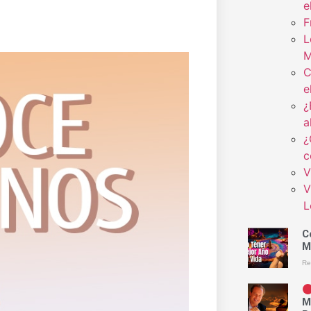
e
F
L
M
C
e
¿
a
¿
c
V
V
L
C
M
Re
M