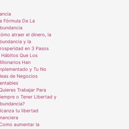
ancia
a Fórmula De La
bundancia
ómo atraer el dinero, la
bundancia y la
rosperidad en 3 Pasos
 Hábitos Que Los
illonarios Han
mplementado y Tu No
deas de Negocios
entables
Quieres Trabajar Para
iempre o Tener Libertad y
bundancia?
lcanza tu libertad
inanciera
Como aumentar la