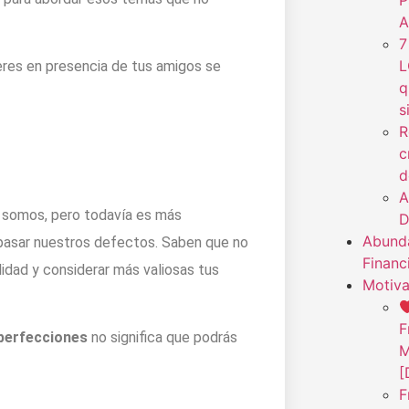
P
A
7
L
res en presencia de tus amigos se
q
s
R
c
d
A
e somos, pero todavía es más
D
Abunda
pasar nuestros defectos. Saben que no
Financ
lidad y considerar más valiosas tus
Motiva
F
mperfecciones
no significa que podrás
M
[
F