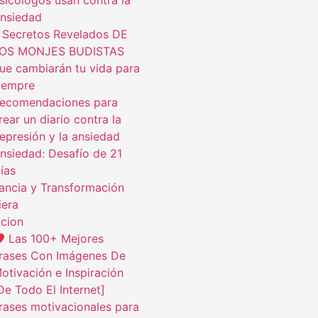
sicólogos usan contra la
nsiedad
 Secretos Revelados DE
OS MONJES BUDISTAS
ue cambiarán tu vida para
iempre
ecomendaciones para
rear un diario contra la
epresión y la ansiedad
nsiedad: Desafío de 21
ías
ncia y Transformación
iera
cion
Las 100+ Mejores
rases Con Imágenes De
otivación e Inspiración
De Todo El Internet]
rases motivacionales para