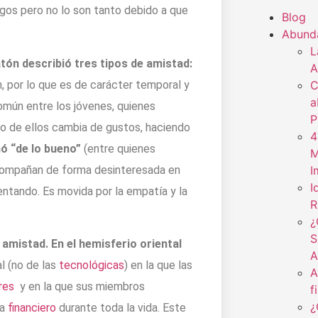
os pero no lo son tanto debido a que
Blog
Abund
L
tón describió tres tipos de amistad:
A
 por lo que es de carácter temporal y
C
a
mún entre los jóvenes, quienes
P
no de ellos cambia de gustos, haciendo
4
nó “de lo bueno”
(entre quienes
M
 acompañan de forma desinteresada en
I
I
tando. Es movida por la empatía y la
R
¿
S
amistad. En el hemisferio oriental
A
al (no de las
tecnológicas
) en la que las
A
res
y en la que sus miembros
f
¿
ta
financiero
durante toda la vida. Este