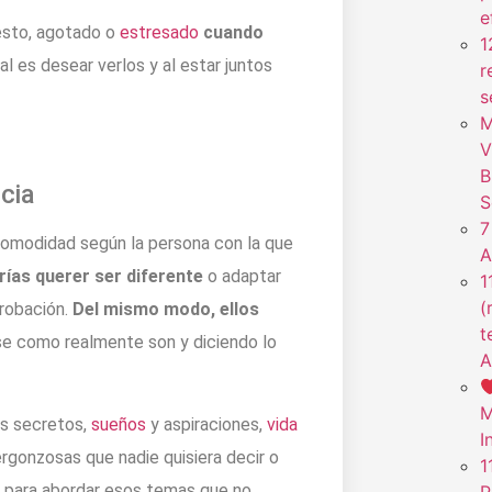
e
esto, agotado o
estresado
cuando
1
ral es desear verlos y al estar juntos
r
s
M
V
B
cia
S
7
omodidad según la persona con la que
A
ías querer ser diferente
o adaptar
1
(
robación.
Del mismo modo, ellos
t
se como realmente son y diciendo lo
A
M
s secretos,
sueños
y aspiraciones,
vida
I
vergonzosas que nadie quisiera decir o
1
o para abordar esos temas que no