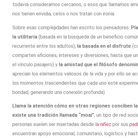
todavía consideramos cercanos, o esos que llamamos amig
nos tienen envidia, celos o nos tratan con ironía.
Sobre esas complejidades han escrito los pensadores.
Pla
la utilitaria
(basada en la búsqueda de un beneficio común,
recurrente entre los adultos);
la basada en el disfrute
(co
comparten aficiones, intereses y diversiones, hasta que u
el vínculo pasajero) y
la amistad que el filósofo denomi
aprecian los elementos valiosos de la vida y por ello se
los momentos trascendentes que cada uno esté experimen
bondad, generando una conexión profunda).
Llama la atención cómo en otras regiones conciben la 
existe una tradición llamada “moai”
, un tipo de red soci
personas suelen ser insertadas desde
la niñez
por sus
pad
encuentran apoyo emocional, comunitario, logístico y has