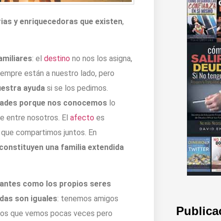
rias y enriquecedoras que existen
,
amiliares
: el
destino
no nos los asigna,
siempre están a nuestro lado, pero
uestra ayuda
si se los pedimos.
idades porque nos conocemos
lo
e entre nosotros. El
afecto
es
 que compartimos juntos. En
constituyen una familia extendida
santes como los propios seres
das son iguales
: tenemos amigos
Publica
; los que vemos pocas veces pero