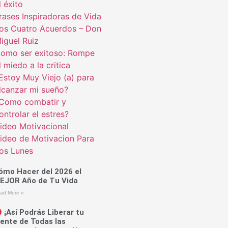
l éxito
rases Inspiradoras de Vida
os Cuatro Acuerdos – Don
iguel Ruiz
omo ser exitoso: Rompe
l miedo a la critica
Estoy Muy Viejo (a) para
lcanzar mi sueño?
Como combatir y
ontrolar el estres?
ideo Motivacional
ideo de Motivacion Para
os Lunes
ómo Hacer del 2026 el
EJOR Año de Tu Vida
ad More »
¡Así Podrás Liberar tu
ente de Todas las