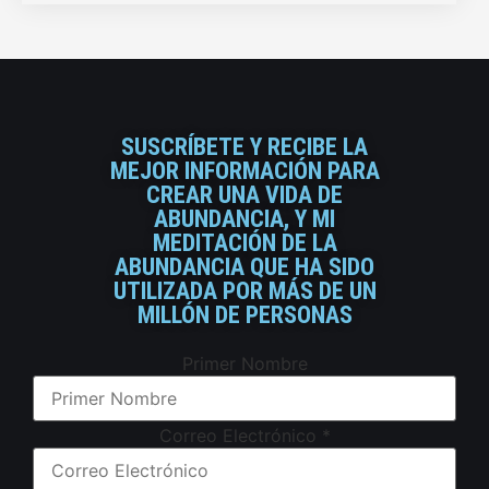
SUSCRÍBETE Y RECIBE LA
MEJOR INFORMACIÓN PARA
CREAR UNA VIDA DE
ABUNDANCIA, Y MI
MEDITACIÓN DE LA
ABUNDANCIA QUE HA SIDO
UTILIZADA POR MÁS DE UN
MILLÓN DE PERSONAS
Primer Nombre
Correo Electrónico
*