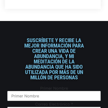
SUSCRÍBETE Y RECIBE LA
MEJOR INFORMACIÓN PARA
CREAR UNA VIDA DE
ABUNDANCIA, Y MI
MEDITACIÓN DE LA
ABUNDANCIA QUE HA SIDO
UTILIZADA POR MÁS DE UN
MILLÓN DE PERSONAS
Primer Nombre
Correo Electrónico
*