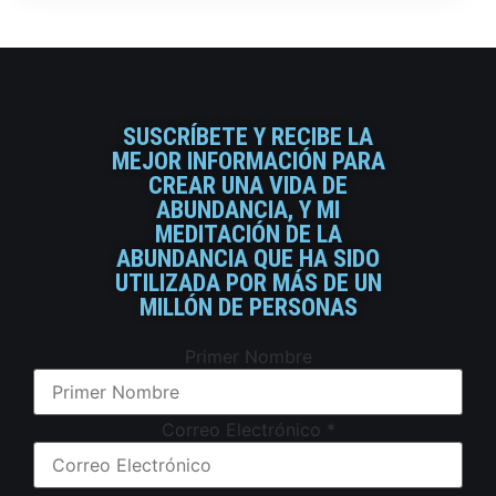
SUSCRÍBETE Y RECIBE LA
MEJOR INFORMACIÓN PARA
CREAR UNA VIDA DE
ABUNDANCIA, Y MI
MEDITACIÓN DE LA
ABUNDANCIA QUE HA SIDO
UTILIZADA POR MÁS DE UN
MILLÓN DE PERSONAS
Primer Nombre
Correo Electrónico
*