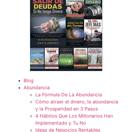
Blog
Abundancia
La Fórmula De La Abundancia
Cómo atraer el dinero, la abundancia
y la Prosperidad en 3 Pasos
4 Hábitos Que Los Millonarios Han
Implementado y Tu No
Ideas de Negocios Rentables