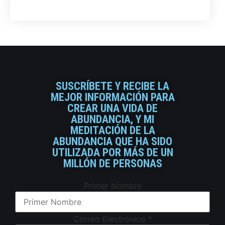
SUSCRÍBETE Y RECIBE LA
MEJOR INFORMACIÓN PARA
CREAR UNA VIDA DE
ABUNDANCIA, Y MI
MEDITACIÓN DE LA
ABUNDANCIA QUE HA SIDO
UTILIZADA POR MÁS DE UN
MILLÓN DE PERSONAS
Primer Nombre
Correo Electrónico
*