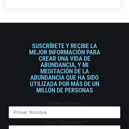
SUSCRÍBETE Y RECIBE LA
MEJOR INFORMACIÓN PARA
CREAR UNA VIDA DE
ABUNDANCIA, Y MI
MEDITACIÓN DE LA
ABUNDANCIA QUE HA SIDO
UTILIZADA POR MÁS DE UN
MILLÓN DE PERSONAS
Primer Nombre
Correo Electrónico
*