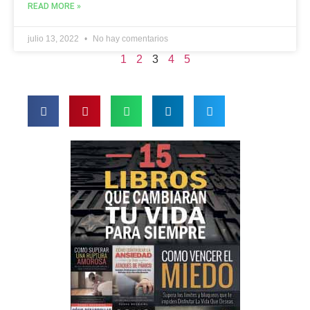
READ MORE »
julio 13, 2022
No hay comentarios
1
2
3
4
5