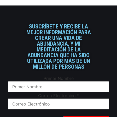
SUSCRÍBETE Y RECIBE LA
MEJOR INFORMACIÓN PARA
CREAR UNA VIDA DE
ABUNDANCIA, Y MI
MEDITACIÓN DE LA
ABUNDANCIA QUE HA SIDO
UTILIZADA POR MÁS DE UN
MILLÓN DE PERSONAS
Primer Nombre
Correo Electrónico
*