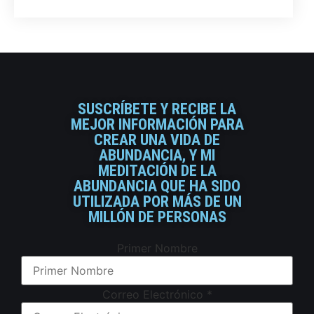
SUSCRÍBETE Y RECIBE LA
MEJOR INFORMACIÓN PARA
CREAR UNA VIDA DE
ABUNDANCIA, Y MI
MEDITACIÓN DE LA
ABUNDANCIA QUE HA SIDO
UTILIZADA POR MÁS DE UN
MILLÓN DE PERSONAS
Primer Nombre
Correo Electrónico
*