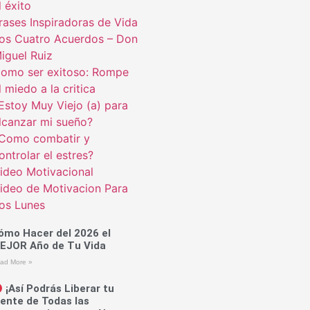
l éxito
rases Inspiradoras de Vida
os Cuatro Acuerdos – Don
iguel Ruiz
omo ser exitoso: Rompe
l miedo a la critica
Estoy Muy Viejo (a) para
lcanzar mi sueño?
Como combatir y
ontrolar el estres?
ideo Motivacional
ideo de Motivacion Para
os Lunes
ómo Hacer del 2026 el
EJOR Año de Tu Vida
ad More »
¡Así Podrás Liberar tu
ente de Todas las