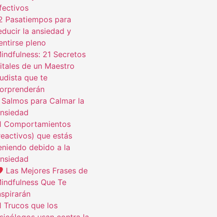
fectivos
2 Pasatiempos para
educir la ansiedad y
entirse pleno
indfulness: 21 Secretos
itales de un Maestro
udista que te
orprenderán
 Salmos para Calmar la
nsiedad
1 Comportamientos
reactivos) que estás
eniendo debido a la
nsiedad
Las Mejores Frases de
indfulness Que Te
nspirarán
1 Trucos que los