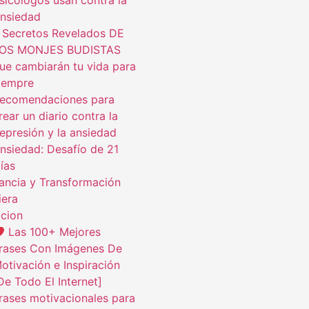
sicólogos usan contra la
nsiedad
 Secretos Revelados DE
OS MONJES BUDISTAS
ue cambiarán tu vida para
iempre
ecomendaciones para
rear un diario contra la
epresión y la ansiedad
nsiedad: Desafío de 21
ías
ncia y Transformación
iera
cion
Las 100+ Mejores
rases Con Imágenes De
otivación e Inspiración
De Todo El Internet]
rases motivacionales para