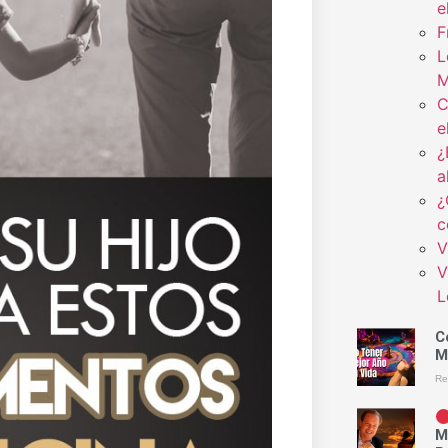
e
F
L
M
C
e
¿
a
¿
c
V
V
L
C
M
Re
M