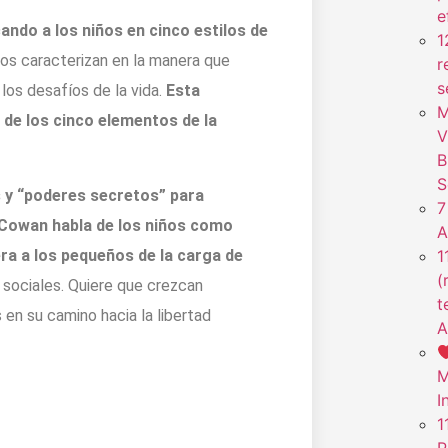
e
ando a los niños en cinco estilos de
1
los caracterizan en la manera que
r
s
los desafíos de la vida.
Esta
M
 de los cinco elementos de la
V
B
S
 y “poderes secretos” para
7
 Cowan habla de los niños como
A
era a los pequeños de la carga de
1
(
 sociales. Quiere que crezcan
t
en su camino hacia la libertad
A
M
I
1