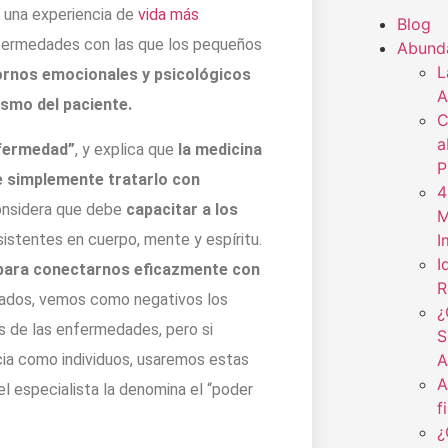
 una experiencia de
vida más
Blog
 enfermedades con las que los pequeños
Abund
L
ornos emocionales y psicológicos
A
ismo del paciente.
C
a
nfermedad”
, y explica que
la medicina
P
e simplemente tratarlo con
4
onsidera que debe
capacitar a los
M
istentes en cuerpo, mente y espíritu.
I
I
 para conectarnos eficazmente con
R
dos, vemos como negativos los
¿
s de las enfermedades, pero si
S
ia como individuos, usaremos estas
A
A
l especialista la denomina el “poder
f
¿