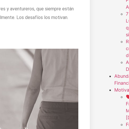
P
A
ores y aventureros, que siempre están
7
lmente. Los desafíos los motivan.
L
q
s
R
c
d
A
D
Abunda
Financ
Motiva
F
M
[
F