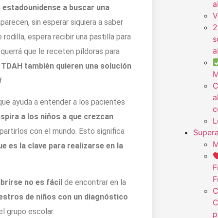
a
n
estadounidense a buscar una
V
parecen, sin esperar siquiera a saber
2
rodilla, espera recibir una pastilla para
s
a
, querrá que le receten píldoras para
 TDAH también quieren una solución
M
d.
C
a
 que ayuda a entender a los pacientes
c
spira a los niños a que crezcan
L
rtirlos con el mundo. Esto significa
Supera
M
e es la clave para realizarse en la
F
F
rirse no es fácil
de encontrar en la
C
estros de niños con un diagnóstico
C
el grupo escolar.
p