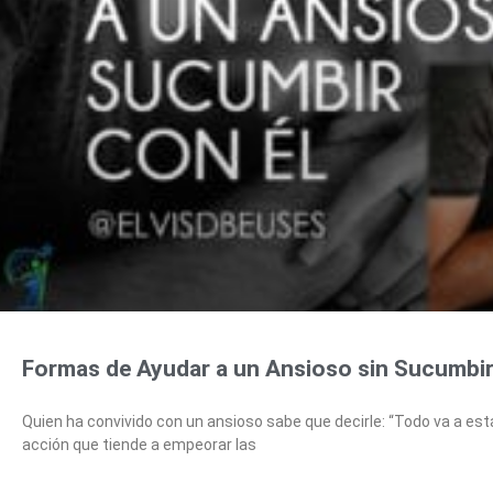
Formas de Ayudar a un Ansioso sin Sucumbir
Quien ha convivido con un ansioso sabe que decirle: “Todo va a estar
acción que tiende a empeorar las