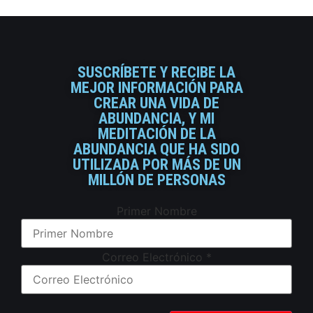
SUSCRÍBETE Y RECIBE LA
MEJOR INFORMACIÓN PARA
CREAR UNA VIDA DE
ABUNDANCIA, Y MI
MEDITACIÓN DE LA
ABUNDANCIA QUE HA SIDO
UTILIZADA POR MÁS DE UN
MILLÓN DE PERSONAS
Primer Nombre
Correo Electrónico
*