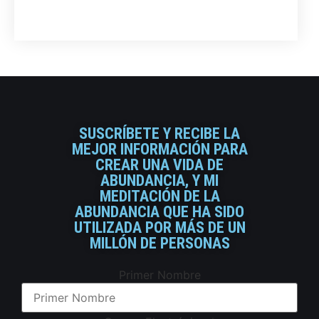
SUSCRÍBETE Y RECIBE LA
MEJOR INFORMACIÓN PARA
CREAR UNA VIDA DE
ABUNDANCIA, Y MI
MEDITACIÓN DE LA
ABUNDANCIA QUE HA SIDO
UTILIZADA POR MÁS DE UN
MILLÓN DE PERSONAS
Primer Nombre