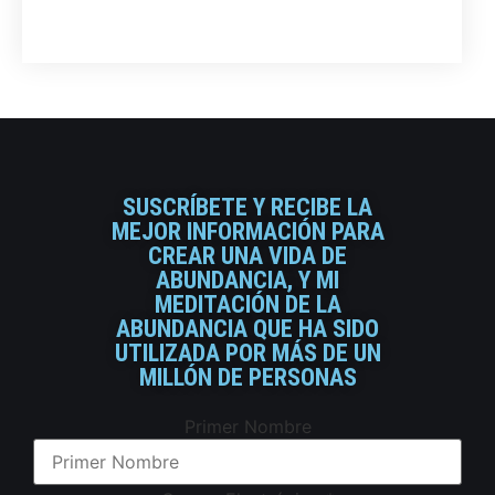
SUSCRÍBETE Y RECIBE LA
MEJOR INFORMACIÓN PARA
CREAR UNA VIDA DE
ABUNDANCIA, Y MI
MEDITACIÓN DE LA
ABUNDANCIA QUE HA SIDO
UTILIZADA POR MÁS DE UN
MILLÓN DE PERSONAS
Primer Nombre