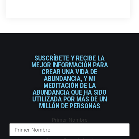
SUSCRÍBETE Y RECIBE LA
MEJOR INFORMACIÓN PARA
CREAR UNA VIDA DE
ABUNDANCIA, Y MI
MEDITACIÓN DE LA
ABUNDANCIA QUE HA SIDO
UTILIZADA POR MÁS DE UN
MILLÓN DE PERSONAS
Primer Nombre