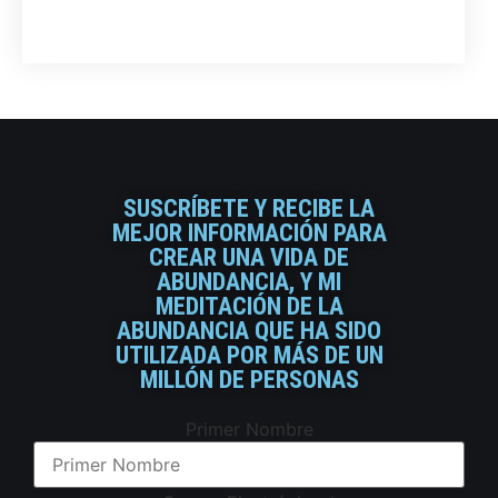
SUSCRÍBETE Y RECIBE LA
MEJOR INFORMACIÓN PARA
CREAR UNA VIDA DE
ABUNDANCIA, Y MI
MEDITACIÓN DE LA
ABUNDANCIA QUE HA SIDO
UTILIZADA POR MÁS DE UN
MILLÓN DE PERSONAS
Primer Nombre