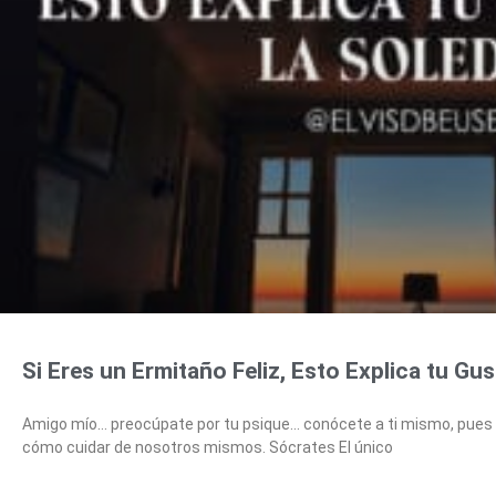
Si Eres un Ermitaño Feliz, Esto Explica tu Gu
Amigo mío… preocúpate por tu psique… conócete a ti mismo, pue
cómo cuidar de nosotros mismos. Sócrates El único