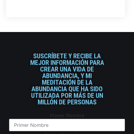
SUSCRÍBETE Y RECIBE LA
MEJOR INFORMACIÓN PARA
CREAR UNA VIDA DE
ABUNDANCIA, Y MI
MEDITACIÓN DE LA
ABUNDANCIA QUE HA SIDO
UTILIZADA POR MÁS DE UN
MILLÓN DE PERSONAS
Primer Nombre