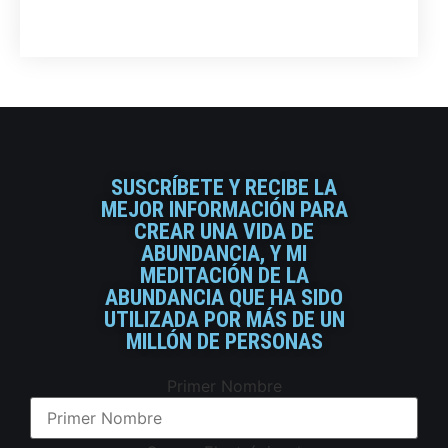
SUSCRÍBETE Y RECIBE LA
MEJOR INFORMACIÓN PARA
CREAR UNA VIDA DE
ABUNDANCIA, Y MI
MEDITACIÓN DE LA
ABUNDANCIA QUE HA SIDO
UTILIZADA POR MÁS DE UN
MILLÓN DE PERSONAS
Primer Nombre