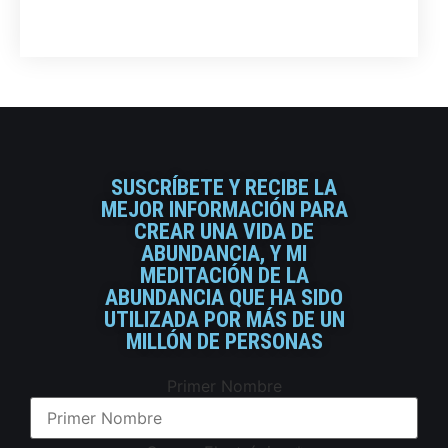
SUSCRÍBETE Y RECIBE LA
MEJOR INFORMACIÓN PARA
CREAR UNA VIDA DE
ABUNDANCIA, Y MI
MEDITACIÓN DE LA
ABUNDANCIA QUE HA SIDO
UTILIZADA POR MÁS DE UN
MILLÓN DE PERSONAS
Primer Nombre