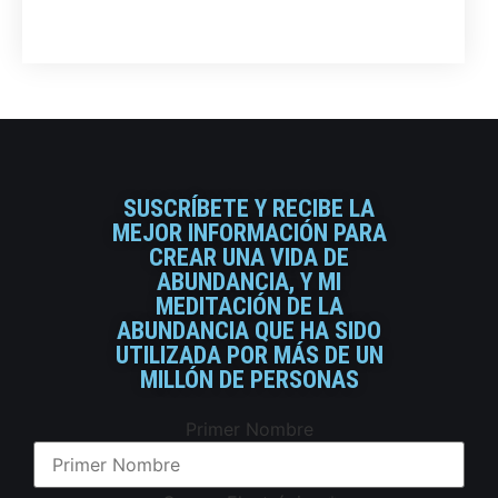
SUSCRÍBETE Y RECIBE LA
MEJOR INFORMACIÓN PARA
CREAR UNA VIDA DE
ABUNDANCIA, Y MI
MEDITACIÓN DE LA
ABUNDANCIA QUE HA SIDO
UTILIZADA POR MÁS DE UN
MILLÓN DE PERSONAS
Primer Nombre