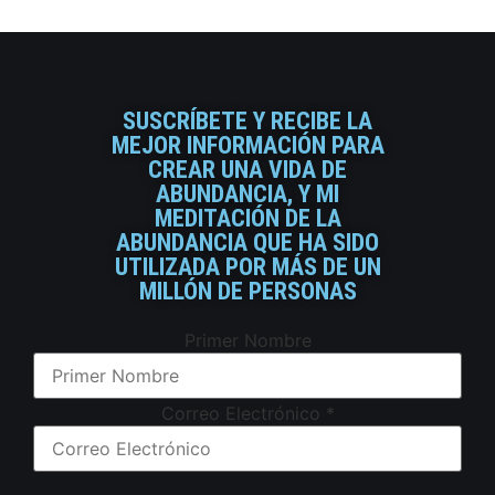
SUSCRÍBETE Y RECIBE LA
MEJOR INFORMACIÓN PARA
CREAR UNA VIDA DE
ABUNDANCIA, Y MI
MEDITACIÓN DE LA
ABUNDANCIA QUE HA SIDO
UTILIZADA POR MÁS DE UN
MILLÓN DE PERSONAS
Primer Nombre
Correo Electrónico
*