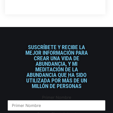
SUSCRÍBETE Y RECIBE LA
MEJOR INFORMACIÓN PARA
CREAR UNA VIDA DE
ABUNDANCIA, Y MI
MEDITACIÓN DE LA
ABUNDANCIA QUE HA SIDO
UTILIZADA POR MÁS DE UN
MILLÓN DE PERSONAS
Primer Nombre