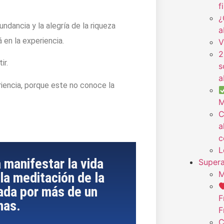
f
¿
ndancia y la alegría de la riqueza
a
 en la experiencia.
V
2
ir.
s
a
riencia, porque este no conoce la
M
C
a
c
L
 manifestar la vida
Supera
M
la meditación de la
zada por más de un
F
nas.
F
C