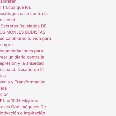
nspirarán
1 Trucos que los
sicólogos usan contra la
nsiedad
 Secretos Revelados DE
OS MONJES BUDISTAS
ue cambiarán tu vida para
iempre
ecomendaciones para
rear un diario contra la
epresión y la ansiedad
nsiedad: Desafío de 21
ías
ncia y Transformación
iera
cion
Las 100+ Mejores
rases Con Imágenes De
otivación e Inspiración