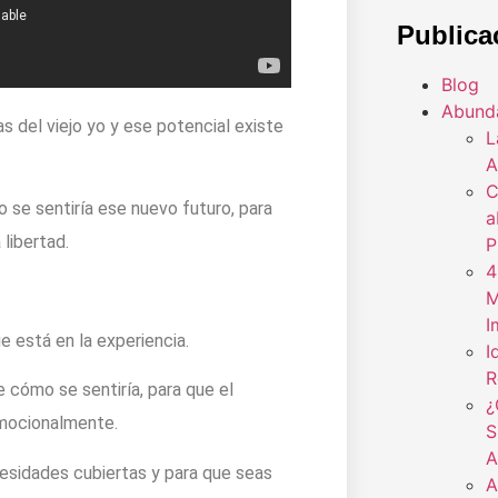
Publica
Blog
Abund
as del viejo yo y ese potencial existe
L
A
C
se sentiría ese nuevo futuro, para
a
 libertad.
P
4
M
I
e está en la experiencia.
I
R
e cómo se sentiría, para que el
¿
emocionalmente.
S
A
cesidades cubiertas y para que seas
A