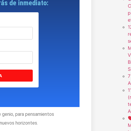
irás de inmediato:
C
p
e
1
r
s
M
V
B
S
A
7
A
1
(
t
A
e genio, para pensamientos
 nuevos horizontes.
M