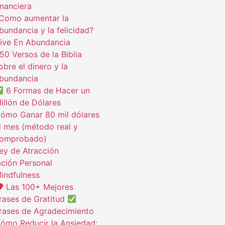
inanciera
Como aumentar la
bundancia y la felicidad?
ive En Abundancia
50 Versos de la Biblia
obre el dinero y la
bundancia
6 Formas de Hacer un
illón de Dólares
ómo Ganar 80 mil dólares
l mes (método real y
omprobado)
ey de Atracción
ción Personal
indfulness
Las 100+ Mejores
rases de Gratitud
rases de Agradecimiento
ómo Reducir la Ansiedad: