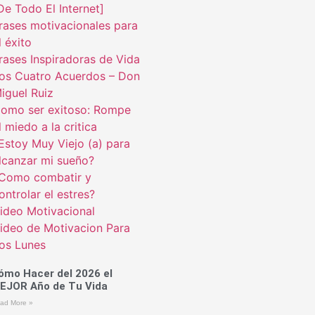
De Todo El Internet]
rases motivacionales para
l éxito
rases Inspiradoras de Vida
os Cuatro Acuerdos – Don
iguel Ruiz
omo ser exitoso: Rompe
l miedo a la critica
Estoy Muy Viejo (a) para
lcanzar mi sueño?
Como combatir y
ontrolar el estres?
ideo Motivacional
ideo de Motivacion Para
os Lunes
ómo Hacer del 2026 el
EJOR Año de Tu Vida
ad More »