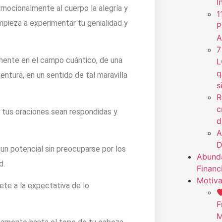
I
emocionalmente al cuerpo la alegría y
1
empieza a experimentar tu genialidad y
P
A
7
amente en el campo cuántico, de una
L
q
ntura, en un sentido de tal maravilla
s
R
c
 tus oraciones sean respondidas y
d
A
D
r un potencial sin preocuparse por los
Abunda
d.
Financ
Motiva
ete a la expectativa de lo
F
M