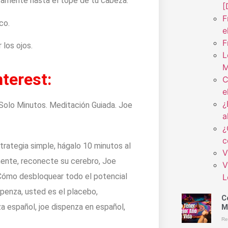
tamente hasta el tope de tu cabeza.
[
F
co.
e
F
 los ojos.
L
M
terest:
C
e
¿
a
¿
c
rategia simple, hágalo 10 minutos al
V
mente, reconecte su cerebro, Joe
V
e, Cómo desbloquear todo el potencial
L
penza, usted es el placebo,
C
za español, joe dispenza en español,
M
Re