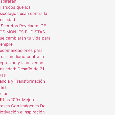
nspirarán
1 Trucos que los
sicólogos usan contra la
nsiedad
 Secretos Revelados DE
OS MONJES BUDISTAS
ue cambiarán tu vida para
iempre
ecomendaciones para
rear un diario contra la
epresión y la ansiedad
nsiedad: Desafío de 21
ías
ncia y Transformación
iera
cion
Las 100+ Mejores
rases Con Imágenes De
otivación e Inspiración