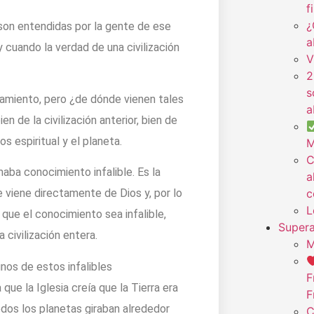
f
¿
 son entendidas por la gente de ese
a
cuando la verdad de una civilización
V
2
s
rtamiento, pero ¿de dónde vienen tales
a
de la civilización anterior, bien de
s espiritual y el planeta.
M
C
maba conocimiento infalible. Es la
a
c
e viene directamente de Dios y, por lo
L
que el conocimiento sea infalible,
Supera
 civilización entera.
M
nos de estos infalibles
F
e la Iglesia creía que la Tierra era
F
todos los planetas giraban alrededor
C