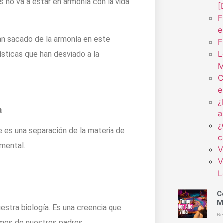
 no va a estar en armonía con la vida
[
F
e
n sacado de la armonía en este
F
L
sticas que han desviado a la
M
C
e
¿
a
a
¿
e es una separación de la materia de
c
damental.
V
V
L
C
M
estra biología. Es una creencia que
Re
imos de nuestros padres.