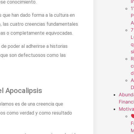
I
ese conocimiento.
1
que han dado forma a la cultura en
P
A
co, las cuatro creencias fundamentales
7
sas o completamente equivocadas.
L
q
de poder al adherirse a historias
s
os que son defectuosos como las
R
c
d
A
D
l Apocalipsis
Abunda
Financ
ablamos es de una creencia que
Motiva
mos como verdad y como resultado
F
M