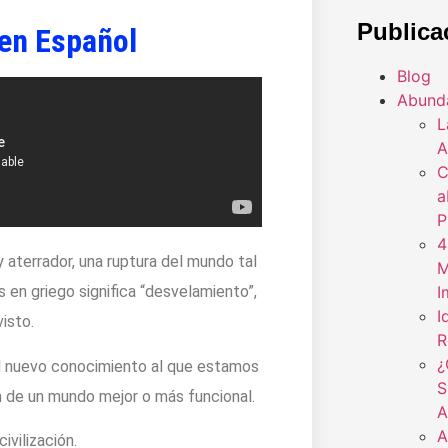
Publica
 en Español
Blog
Abund
L
A
C
a
P
4
aterrador, una ruptura del mundo tal
M
I
s en griego significa “desvelamiento”,
I
isto.
R
¿
l nuevo conocimiento al que estamos
S
n de un mundo mejor o más funcional.
A
A
ivilización.