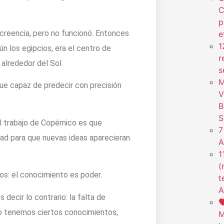
C
p
 creencia, pero no funcionó. Entonces
e
1
n los egipcios, era el centro de
r
 alrededor del Sol.
s
M
fue capaz de predecir con precisión
V
B
S
el trabajo de Copérnico es que
7
idad para que nuevas ideas aparecieran
A
1
(
os: el conocimiento es poder.
t
A
decir lo contrario: la falta de
no tenemos ciertos conocimientos,
M