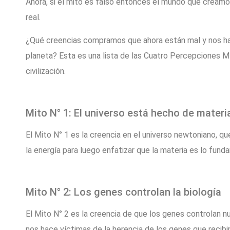
Ahora, si el mito es falso entonces el mundo que creamos
real.
¿Qué creencias compramos que ahora están mal y nos ha
planeta? Esta es una lista de las Cuatro Percepciones Mí
civilización.
Mito N° 1: El universo está hecho de materi
El Mito N° 1 es la creencia en el universo newtoniano, qu
la energía para luego enfatizar que la materia es lo fun
Mito N° 2: Los genes controlan la biología
El Mito N° 2 es la creencia de que los genes controlan nu
nos hace víctimas de la herencia de los genes que recib