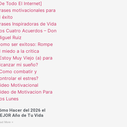
De Todo El Internet]
rases motivacionales para
l éxito
rases Inspiradoras de Vida
os Cuatro Acuerdos – Don
iguel Ruiz
omo ser exitoso: Rompe
l miedo a la critica
Estoy Muy Viejo (a) para
lcanzar mi sueño?
Como combatir y
ontrolar el estres?
ideo Motivacional
ideo de Motivacion Para
os Lunes
ómo Hacer del 2026 el
EJOR Año de Tu Vida
ad More »