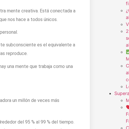
f
¿
tra mente creativa. Está conectada a
a
o que nos hace a todos únicos.
V
2
personal.
s
a
mente subconsciente es el equivalente a
las reproduce.
M
C
hay una mente que trabaja como una
a
c
L
Supera
M
adora un millón de veces más
F
F
lrededor del 95 % al 99 % del tiempo.
C