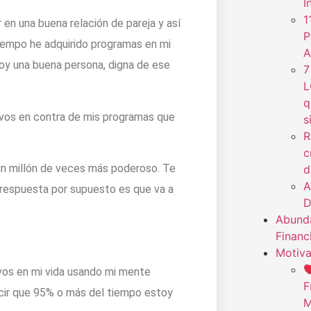
I
1
 en una buena relación de pareja y así
P
iempo he adquirido programas en mi
A
soy una buena persona, digna de ese
7
L
q
vos en contra de mis programas que
s
R
c
n millón de veces más poderoso. Te
d
A
a respuesta por supuesto es que va a
D
Abunda
Financ
Motiva
vos en mi vida usando mi mente
F
ecir que 95% o más del tiempo estoy
M