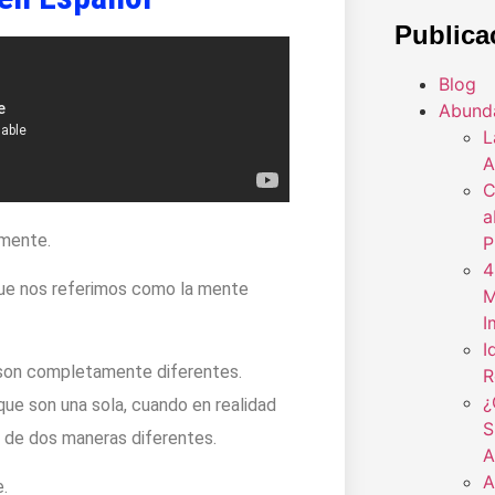
Publica
Blog
Abund
L
A
C
a
 mente.
P
4
s que nos referimos como la mente
M
I
I
e son completamente diferentes.
R
¿
ue son una sola, cuando en realidad
S
z de dos maneras diferentes.
A
A
.