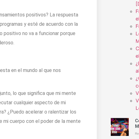
[
F
ensamientos positivos? La respuesta
e
programas y esté de acuerdo con la
F
L
 positivo no va a funcionar porque
M
deroso.
C
e
¿
iesta en el mundo al que nos
a
¿
c
V
unto, lo que significa que mi mente
V
cutar cualquier aspecto de mi
L
ra? ¿Puedo acelerar o ralentizar los
C
e mi cuerpo con el poder de la mente
M
Re