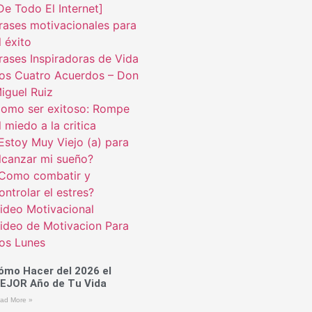
De Todo El Internet]
rases motivacionales para
l éxito
rases Inspiradoras de Vida
os Cuatro Acuerdos – Don
iguel Ruiz
omo ser exitoso: Rompe
l miedo a la critica
Estoy Muy Viejo (a) para
lcanzar mi sueño?
Como combatir y
ontrolar el estres?
ideo Motivacional
ideo de Motivacion Para
os Lunes
ómo Hacer del 2026 el
EJOR Año de Tu Vida
ad More »