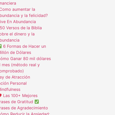
inanciera
Como aumentar la
bundancia y la felicidad?
ive En Abundancia
50 Versos de la Biblia
obre el dinero y la
bundancia
6 Formas de Hacer un
illón de Dólares
ómo Ganar 80 mil dólares
l mes (método real y
omprobado)
ey de Atracción
ción Personal
indfulness
Las 100+ Mejores
rases de Gratitud
rases de Agradecimiento
ómo Reducir la Ansiedad: