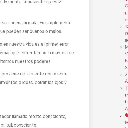
s, la mente consciente no está
C
p
e
es ni buena ni mala. Es simplemente
1
que pueden ser buenos o malos.
r
s
en nuestra vida es el primer error.
M
blemas que enfrentamos la mayoría de
V
B
uitarnos nuestros poderes.
S
 proviene de la mente consciente.
7
A
ientos e ideas, cerrar los ojos y
1
(
t
A
sador llamado mente consciente,
M
 mi subconsciente.