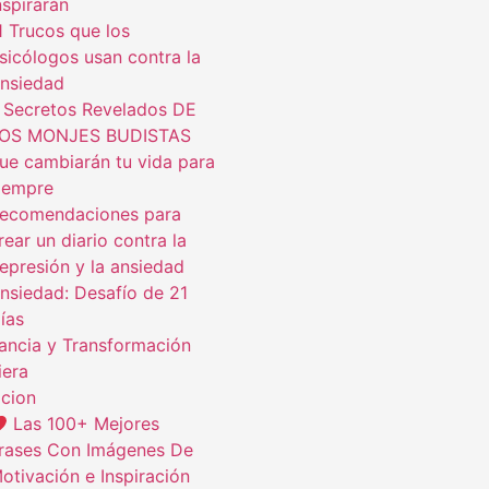
nspirarán
1 Trucos que los
sicólogos usan contra la
nsiedad
 Secretos Revelados DE
OS MONJES BUDISTAS
ue cambiarán tu vida para
iempre
ecomendaciones para
rear un diario contra la
epresión y la ansiedad
nsiedad: Desafío de 21
ías
ncia y Transformación
iera
cion
Las 100+ Mejores
rases Con Imágenes De
otivación e Inspiración