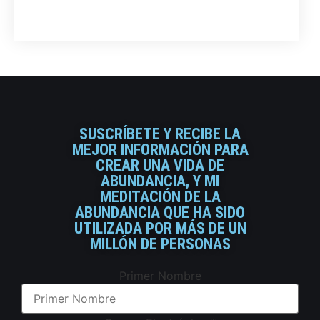
SUSCRÍBETE Y RECIBE LA
MEJOR INFORMACIÓN PARA
CREAR UNA VIDA DE
ABUNDANCIA, Y MI
MEDITACIÓN DE LA
ABUNDANCIA QUE HA SIDO
UTILIZADA POR MÁS DE UN
MILLÓN DE PERSONAS
Primer Nombre