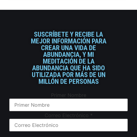
SUSCRÍBETE Y RECIBE LA
MEJOR INFORMACIÓN PARA
CREAR UNA VIDA DE
ABUNDANCIA, Y MI
MEDITACIÓN DE LA
ABUNDANCIA QUE HA SIDO
UTILIZADA POR MÁS DE UN
MILLÓN DE PERSONAS
Primer Nombre
Correo Electrónico
*