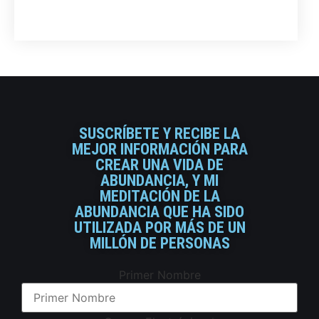
SUSCRÍBETE Y RECIBE LA
MEJOR INFORMACIÓN PARA
CREAR UNA VIDA DE
ABUNDANCIA, Y MI
MEDITACIÓN DE LA
ABUNDANCIA QUE HA SIDO
UTILIZADA POR MÁS DE UN
MILLÓN DE PERSONAS
Primer Nombre