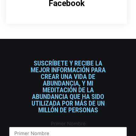
Facebook
SUSCRÍBETE Y RECIBE LA
MEJOR INFORMACIÓN PARA
CREAR UNA VIDA DE
ABUNDANCIA, Y MI
MEDITACIÓN DE LA
ABUNDANCIA QUE HA SIDO
UTILIZADA POR MÁS DE UN
MILLÓN DE PERSONAS
Primer Nombre