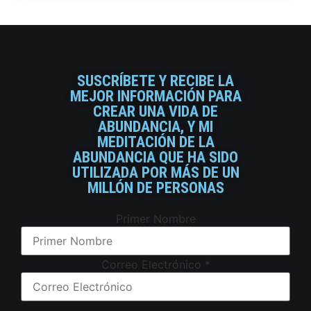
SUSCRÍBETE Y RECIBE LA
MEJOR INFORMACIÓN PARA
CREAR UNA VIDA DE
ABUNDANCIA, Y MI
MEDITACIÓN DE LA
ABUNDANCIA QUE HA SIDO
UTILIZADA POR MÁS DE UN
MILLÓN DE PERSONAS
Primer Nombre
Correo Electrónico
*