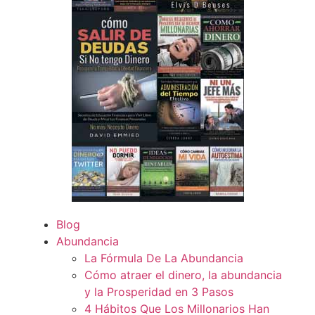
Blog
Abundancia
La Fórmula De La Abundancia
Cómo atraer el dinero, la abundancia
y la Prosperidad en 3 Pasos
4 Hábitos Que Los Millonarios Han