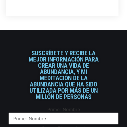
SUSCRÍBETE Y RECIBE LA
MEJOR INFORMACIÓN PARA
CREAR UNA VIDA DE
ABUNDANCIA, Y MI
MEDITACIÓN DE LA
ABUNDANCIA QUE HA SIDO
UTILIZADA POR MÁS DE UN
MILLÓN DE PERSONAS
Primer Nombre