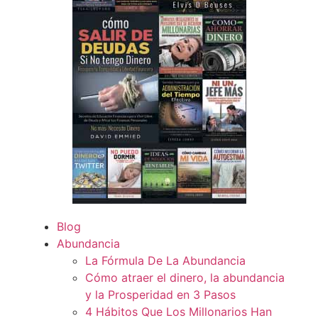
Blog
Abundancia
La Fórmula De La Abundancia
Cómo atraer el dinero, la abundancia
y la Prosperidad en 3 Pasos
4 Hábitos Que Los Millonarios Han