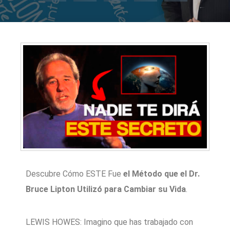
Descubre Cómo ESTE Fue
el Método que el Dr.
Bruce Lipton Utilizó para Cambiar su Vida
.
LEWIS HOWES: Imagino que has trabajado con