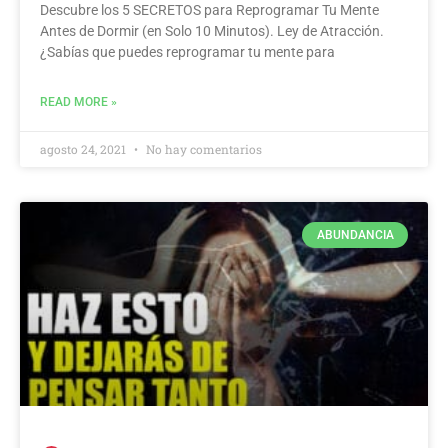
Descubre los 5 SECRETOS para Reprogramar Tu Mente
Antes de Dormir (en Solo 10 Minutos). Ley de Atracción.
¿Sabías que puedes reprogramar tu mente para
READ MORE »
agosto 24, 2021
No hay comentarios
ABUNDANCIA