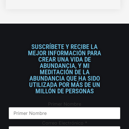
SUSCRÍBETE Y RECIBE LA
MEJOR INFORMACIÓN PARA
CREAR UNA VIDA DE
ABUNDANCIA, Y MI
MEDITACIÓN DE LA
ABUNDANCIA QUE HA SIDO
UTILIZADA POR MÁS DE UN
MILLÓN DE PERSONAS
Primer Nombre
Correo Electrónico
*