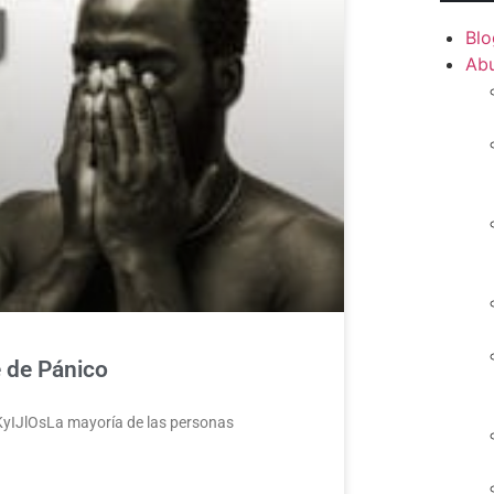
Blo
Ab
e de Pánico
KyIJlOsLa mayoría de las personas