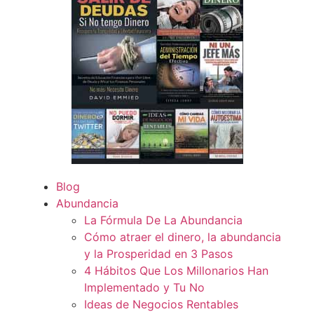
Blog
Abundancia
La Fórmula De La Abundancia
Cómo atraer el dinero, la abundancia
y la Prosperidad en 3 Pasos
4 Hábitos Que Los Millonarios Han
Implementado y Tu No
Ideas de Negocios Rentables