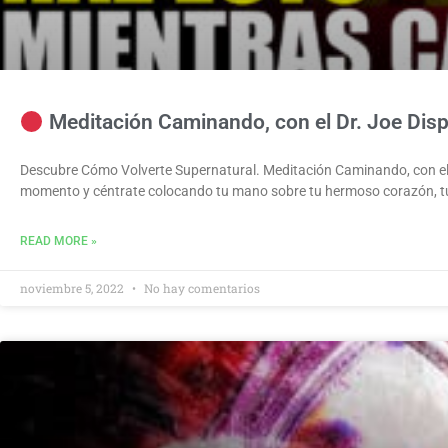
Meditación Caminando, con el Dr. Joe Disp
Descubre Cómo Volverte Supernatural. Meditación Caminando, con el
momento y céntrate colocando tu mano sobre tu hermoso corazón, t
READ MORE »
noviembre 5, 2022
No hay comentarios