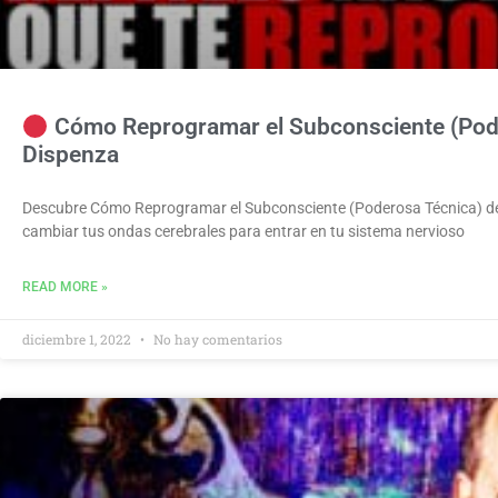
Cómo Reprogramar el Subconsciente (Poder
Dispenza
Descubre Cómo Reprogramar el Subconsciente (Poderosa Técnica) del
cambiar tus ondas cerebrales para entrar en tu sistema nervioso
READ MORE »
diciembre 1, 2022
No hay comentarios