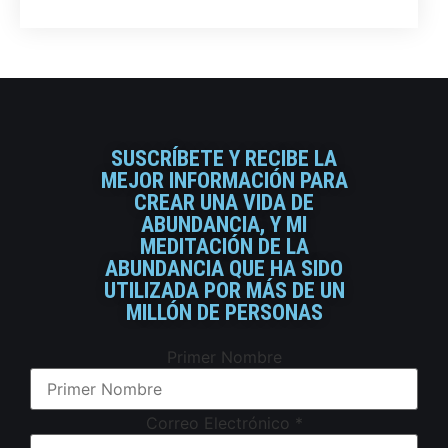
SUSCRÍBETE Y RECIBE LA
MEJOR INFORMACIÓN PARA
CREAR UNA VIDA DE
ABUNDANCIA, Y MI
MEDITACIÓN DE LA
ABUNDANCIA QUE HA SIDO
UTILIZADA POR MÁS DE UN
MILLÓN DE PERSONAS
Primer Nombre
Correo Electrónico
*