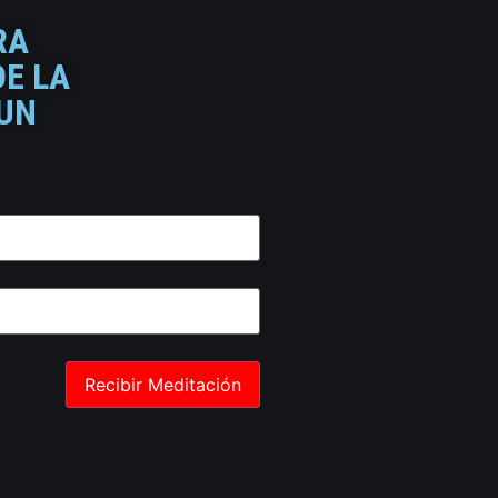
RA
DE LA
 UN