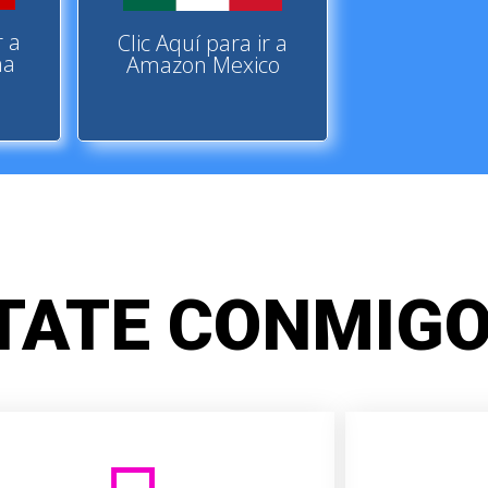
r a
Clic Aquí para ir a
ña
Amazon Mexico
TATE CONMIGO