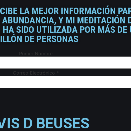
ECIBE LA MEJOR INFORMACIÓN PA
 ABUNDANCIA, Y MI MEDITACIÓN 
HA SIDO UTILIZADA POR MÁS DE
ILLÓN DE PERSONAS
Primer Nombre
Correo Electrónico
*
VIS D BEUSES