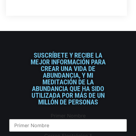
SUSCRÍBETE Y RECIBE LA
MEJOR INFORMACIÓN PARA
CREAR UNA VIDA DE
ABUNDANCIA, Y MI
MEDITACIÓN DE LA
ABUNDANCIA QUE HA SIDO
UTILIZADA POR MÁS DE UN
MILLÓN DE PERSONAS
Primer Nombre
Correo Electrónico
*