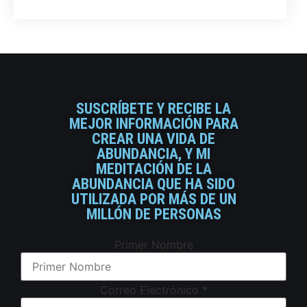
SUSCRÍBETE Y RECIBE LA
MEJOR INFORMACIÓN PARA
CREAR UNA VIDA DE
ABUNDANCIA, Y MI
MEDITACIÓN DE LA
ABUNDANCIA QUE HA SIDO
UTILIZADA POR MÁS DE UN
MILLÓN DE PERSONAS
Primer Nombre
Correo Electrónico
*