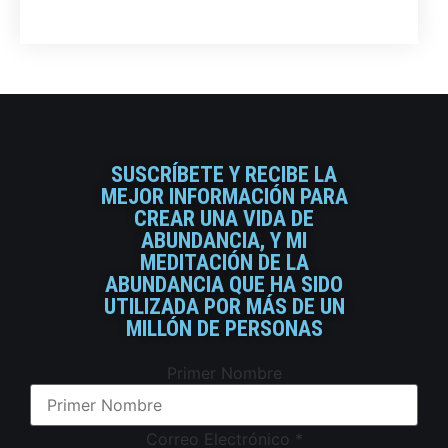
SUSCRÍBETE Y RECIBE LA
MEJOR INFORMACIÓN PARA
CREAR UNA VIDA DE
ABUNDANCIA, Y MI
MEDITACIÓN DE LA
ABUNDANCIA QUE HA SIDO
UTILIZADA POR MÁS DE UN
MILLÓN DE PERSONAS
Primer Nombre
Correo Electrónico
*