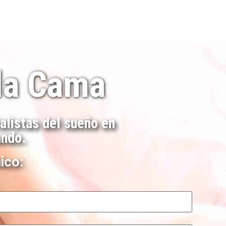
 la Cama
alistas del sueño en
undo.
ico: