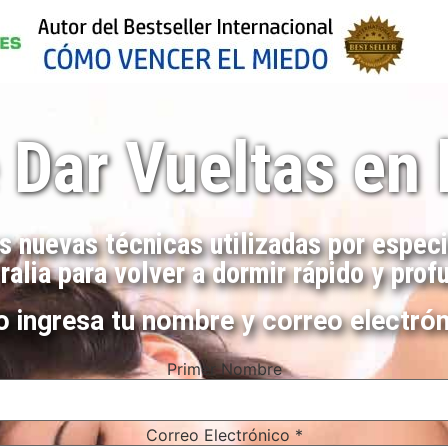
 Dar Vueltas en
as nuevas técnicas utilizadas por especi
ralia para volver a dormir rápido y prof
o ingresa tu nombre y correo electrón
Primer Nombre
Correo Electrónico
*